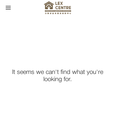
Back
Back
我們 +
 +
It seems we can't find what you're
looking for.
團隊
活動
報導
活動