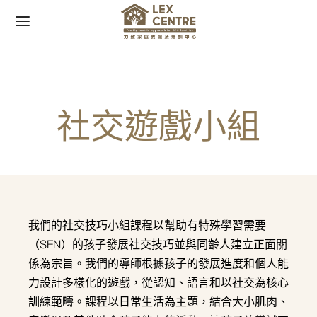
社交遊戲小組
Back
Back
我們 +
 +
團隊
活動
我們的社交技巧小組課程以幫助有特殊學習需要
（SEN）的孩子發展社交技巧並與同齡人建立正面關
報導
活動
係為宗旨。我們的導師根據孩子的發展進度和個人能
力設計多樣化的遊戲，從認知、語言和以社交為核心
訓練範疇。課程以日常生活為主題，結合大小肌肉、